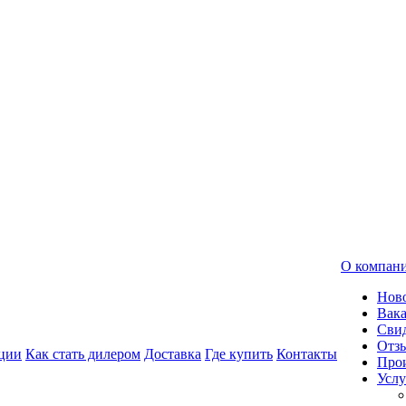
О компан
Нов
Вак
Свид
Отз
ции
Как стать дилером
Доставка
Где купить
Контакты
Про
Услу