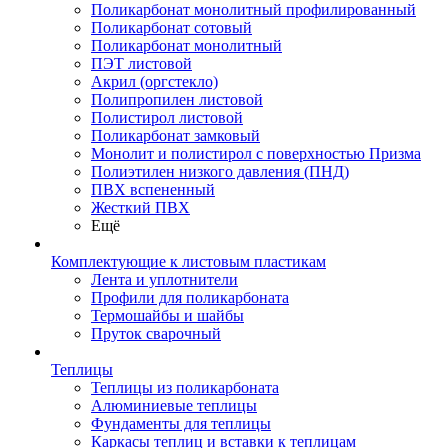
Поликарбонат монолитный профилированный
Поликарбонат сотовый
Поликарбонат монолитный
ПЭТ листовой
Акрил (оргстекло)
Полипропилен листовой
Полистирол листовой
Поликарбонат замковый
Монолит и полистирол с поверхностью Призма
Полиэтилен низкого давления (ПНД)
ПВХ вспененный
Жесткий ПВХ
Ещё
Комплектующие к листовым пластикам
Лента и уплотнители
Профили для поликарбоната
Термошайбы и шайбы
Пруток сварочный
Теплицы
Теплицы из поликарбоната
Алюминиевые теплицы
Фундаменты для теплицы
Каркасы теплиц и вставки к теплицам