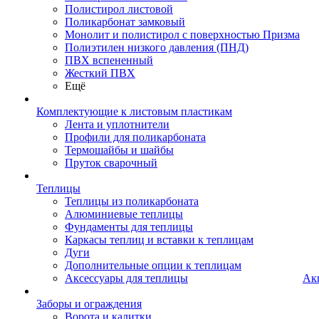
Полистирол листовой
Поликарбонат замковый
Монолит и полистирол с поверхностью Призма
Полиэтилен низкого давления (ПНД)
ПВХ вспененный
Жесткий ПВХ
Ещё
Комплектующие к листовым пластикам
Лента и уплотнители
Профили для поликарбоната
Термошайбы и шайбы
Пруток сварочный
Теплицы
Теплицы из поликарбоната
Алюминиевые теплицы
Фундаменты для теплицы
Каркасы теплиц и вставки к теплицам
Дуги
Дополнительные опции к теплицам
Аксессуары для теплицы
Ак
Заборы и ограждения
Ворота и калитки