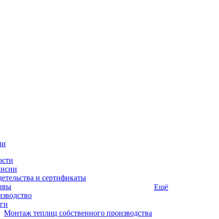
ии
ости
ансии
етельства и сертификаты
ывы
Ещё
изводство
ги
Монтаж теплиц собственного производства