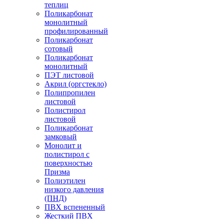
теплиц
Поликарбонат
монолитный
профилированный
Поликарбонат
сотовый
Поликарбонат
монолитный
ПЭТ листовой
Акрил (оргстекло)
Полипропилен
листовой
Полистирол
листовой
Поликарбонат
замковый
Монолит и
полистирол с
поверхностью
Призма
Полиэтилен
низкого давления
(ПНД)
ПВХ вспененный
Жесткий ПВХ