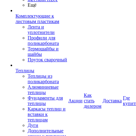
Ещё
Комплектующие к
листовым пластикам
Лента и
уплотнители
Профили для
поликарбоната
Термошайбы и
шайбы
Пруток сварочный
Теплицы
Теплицы из
поликарбоната
Алюминиевые
теплицы
Как
Фундаменты для
Где
Акции
стать
Доставка
теплицы
купит
дилером
Каркасы теплиц и
вставки к
теплицам
Дуги
Дополнительные