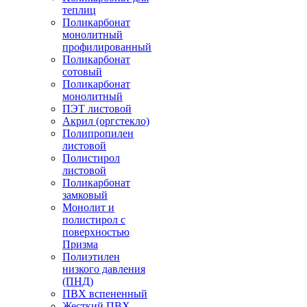
теплиц
Поликарбонат
монолитный
профилированный
Поликарбонат
сотовый
Поликарбонат
монолитный
ПЭТ листовой
Акрил (оргстекло)
Полипропилен
листовой
Полистирол
листовой
Поликарбонат
замковый
Монолит и
полистирол с
поверхностью
Призма
Полиэтилен
низкого давления
(ПНД)
ПВХ вспененный
Жесткий ПВХ