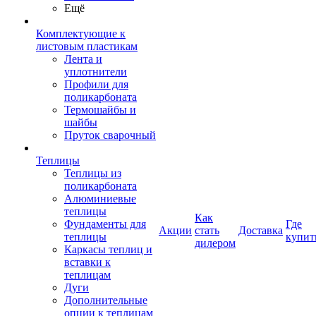
Ещё
Комплектующие к
листовым пластикам
Лента и
уплотнители
Профили для
поликарбоната
Термошайбы и
шайбы
Пруток сварочный
Теплицы
Теплицы из
поликарбоната
Алюминиевые
теплицы
Как
Фундаменты для
Где
Акции
стать
Доставка
теплицы
купит
дилером
Каркасы теплиц и
вставки к
теплицам
Дуги
Дополнительные
опции к теплицам