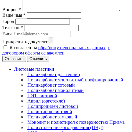
Вопрос
*
Ваше имя
*
Город
Телефон
*
E-mail
Прикрепить документ
Я согласен на
обработку персональных данных
,
с
договором оферты ознакомлен
Отменить
Листовые пластики
Поликарбонат для теплиц
Поликарбонат монолитный профилированный
Поликарбонат сотовый
Поликарбонат монолитный
ПЭТ листовой
Акрил (оргстекло)
Полипропилен листовой
Полистирол листовой
Поликарбонат замковый
Монолит и полистирол с поверхностью Призма
Полиэтилен низкого давления (ПНД)