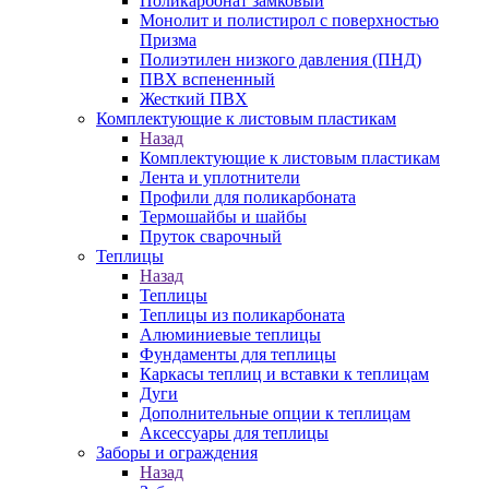
Поликарбонат замковый
Монолит и полистирол с поверхностью
Призма
Полиэтилен низкого давления (ПНД)
ПВХ вспененный
Жесткий ПВХ
Комплектующие к листовым пластикам
Назад
Комплектующие к листовым пластикам
Лента и уплотнители
Профили для поликарбоната
Термошайбы и шайбы
Пруток сварочный
Теплицы
Назад
Теплицы
Теплицы из поликарбоната
Алюминиевые теплицы
Фундаменты для теплицы
Каркасы теплиц и вставки к теплицам
Дуги
Дополнительные опции к теплицам
Аксессуары для теплицы
Заборы и ограждения
Назад