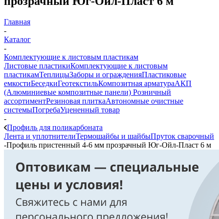
прозрачный Юг-Ойл-Пласт 6 м
Главная
-
Каталог
-
Комплектующие к листовым пластикам
Листовые пластики
Комплектующие к листовым
пластикам
Теплицы
Заборы и ограждения
Пластиковые
емкости
Беседки
Геотекстиль
Композитная арматура
АКП
(Алюминиевые композитные панели)
Розничный
ассортимент
Резиновая плитка
Автономные очистные
системы
Погреба
Уцененный товар
-
Профиль для поликарбоната
Лента и уплотнители
Термошайбы и шайбы
Пруток сварочный
-
Профиль пристенный 4-6 мм прозрачный Юг-Ойл-Пласт 6 м