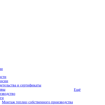
ии
ости
ансии
етельства и сертификаты
ывы
Ещё
изводство
ги
Монтаж теплиц собственного производства