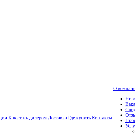
О компан
Нов
Вак
Свид
Отз
ции
Как стать дилером
Доставка
Где купить
Контакты
Про
Услу