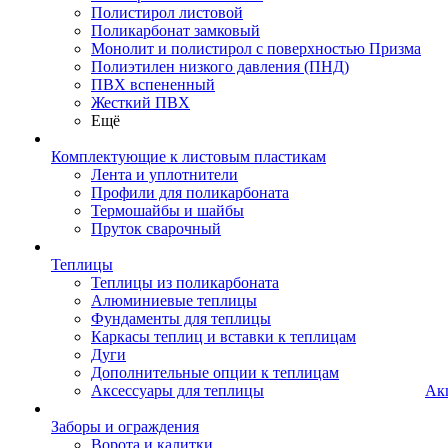
Полистирол листовой
Поликарбонат замковый
Монолит и полистирол с поверхностью Призма
Полиэтилен низкого давления (ПНД)
ПВХ вспененный
Жесткий ПВХ
Ещё
Комплектующие к листовым пластикам
Лента и уплотнители
Профили для поликарбоната
Термошайбы и шайбы
Пруток сварочный
Теплицы
Теплицы из поликарбоната
Алюминиевые теплицы
Фундаменты для теплицы
Каркасы теплиц и вставки к теплицам
Дуги
Дополнительные опции к теплицам
Аксессуары для теплицы
Ак
Заборы и ограждения
Ворота и калитки