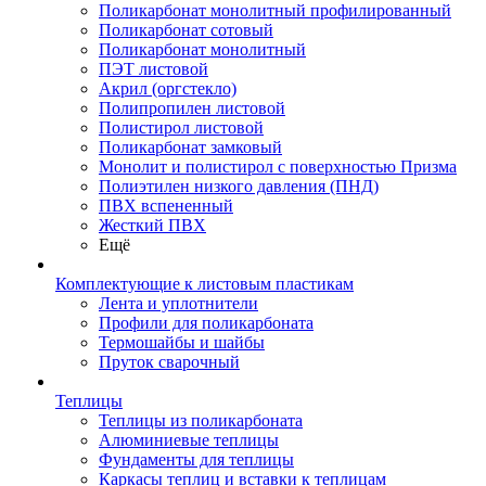
Поликарбонат монолитный профилированный
Поликарбонат сотовый
Поликарбонат монолитный
ПЭТ листовой
Акрил (оргстекло)
Полипропилен листовой
Полистирол листовой
Поликарбонат замковый
Монолит и полистирол с поверхностью Призма
Полиэтилен низкого давления (ПНД)
ПВХ вспененный
Жесткий ПВХ
Ещё
Комплектующие к листовым пластикам
Лента и уплотнители
Профили для поликарбоната
Термошайбы и шайбы
Пруток сварочный
Теплицы
Теплицы из поликарбоната
Алюминиевые теплицы
Фундаменты для теплицы
Каркасы теплиц и вставки к теплицам