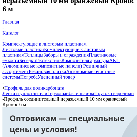
неразъемный 10 мм оранжевый Кронос
6 м
Главная
-
Каталог
-
Комплектующие к листовым пластикам
Листовые пластики
Комплектующие к листовым
пластикам
Теплицы
Заборы и ограждения
Пластиковые
емкости
Беседки
Геотекстиль
Композитная арматура
АКП
(Алюминиевые композитные панели)
Розничный
ассортимент
Резиновая плитка
Автономные очистные
системы
Погреба
Уцененный товар
-
Профиль для поликарбоната
Лента и уплотнители
Термошайбы и шайбы
Пруток сварочный
-
Профиль соединительный неразъемный 10 мм оранжевый
Кронос 6 м