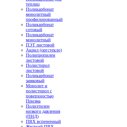
теплиц
Поликарбонат
монолитный
профилированный
Поликарбонат
сотовый
Поликарбонат
монолитный
ПЭТ листовой
Акрил (оргстекло)
Полипропилен
листовой
Полистирол
листовой
Поликарбонат
замковый
Монолит и
полистирол с
поверхностью
Призма
Полиэтилен
низкого давления
(ПНД)
ПВХ вспененный
Жесткий ПВХ