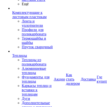
Ещё
Комплектующие к
листовым пластикам
Лента и
уплотнители
Профили для
поликарбоната
Термошайбы и
шайбы
Пруток сварочный
Теплицы
Теплицы из
поликарбоната
Алюминиевые
теплицы
Как
Фундаменты для
Где
Акции
стать
Доставка
теплицы
купит
дилером
Каркасы теплиц и
вставки к
теплицам
Дуги
Дополнительные