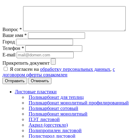
Вопрос
*
Ваше имя
*
Город
Телефон
*
E-mail
Прикрепить документ
Я согласен на
обработку персональных данных
,
с
договором оферты ознакомлен
Отменить
Листовые пластики
Поликарбонат для теплиц
Поликарбонат монолитный профилированный
Поликарбонат сотовый
Поликарбонат монолитный
ПЭТ листовой
Акрил (оргстекло)
Полипропилен листовой
Полистирол листовой