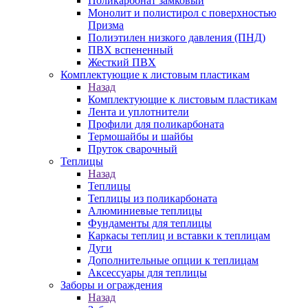
Поликарбонат замковый
Монолит и полистирол с поверхностью
Призма
Полиэтилен низкого давления (ПНД)
ПВХ вспененный
Жесткий ПВХ
Комплектующие к листовым пластикам
Назад
Комплектующие к листовым пластикам
Лента и уплотнители
Профили для поликарбоната
Термошайбы и шайбы
Пруток сварочный
Теплицы
Назад
Теплицы
Теплицы из поликарбоната
Алюминиевые теплицы
Фундаменты для теплицы
Каркасы теплиц и вставки к теплицам
Дуги
Дополнительные опции к теплицам
Аксессуары для теплицы
Заборы и ограждения
Назад