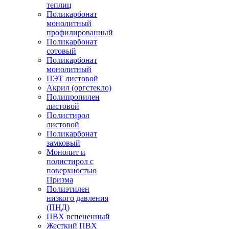
теплиц
Поликарбонат
монолитный
профилированный
Поликарбонат
сотовый
Поликарбонат
монолитный
ПЭТ листовой
Акрил (оргстекло)
Полипропилен
листовой
Полистирол
листовой
Поликарбонат
замковый
Монолит и
полистирол с
поверхностью
Призма
Полиэтилен
низкого давления
(ПНД)
ПВХ вспененный
Жесткий ПВХ