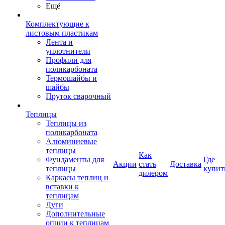
Ещё
Комплектующие к
листовым пластикам
Лента и
уплотнители
Профили для
поликарбоната
Термошайбы и
шайбы
Пруток сварочный
Теплицы
Теплицы из
поликарбоната
Алюминиевые
теплицы
Как
Фундаменты для
Где
Акции
стать
Доставка
теплицы
купит
дилером
Каркасы теплиц и
вставки к
теплицам
Дуги
Дополнительные
опции к теплицам