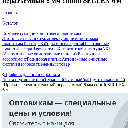
неразъемный 8 мм синий SELLEX 6 м
Главная
-
Каталог
-
Комплектующие к листовым пластикам
Листовые пластики
Комплектующие к листовым
пластикам
Теплицы
Заборы и ограждения
Пластиковые
емкости
Беседки
Геотекстиль
Композитная арматура
АКП
(Алюминиевые композитные панели)
Розничный
ассортимент
Резиновая плитка
Автономные очистные
системы
Погреба
Уцененный товар
-
Профиль для поликарбоната
Лента и уплотнители
Термошайбы и шайбы
Пруток сварочный
-
Профиль соединительный неразъемный 8 мм синий SELLEX
6 м