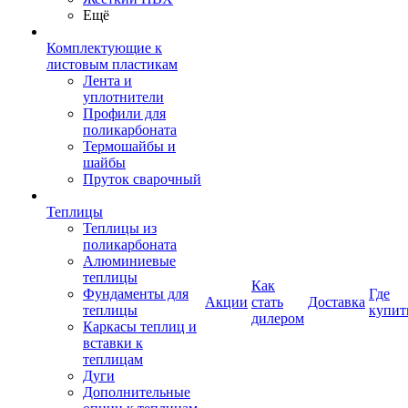
Ещё
Комплектующие к
листовым пластикам
Лента и
уплотнители
Профили для
поликарбоната
Термошайбы и
шайбы
Пруток сварочный
Теплицы
Теплицы из
поликарбоната
Алюминиевые
теплицы
Как
Фундаменты для
Где
Акции
стать
Доставка
теплицы
купит
дилером
Каркасы теплиц и
вставки к
теплицам
Дуги
Дополнительные