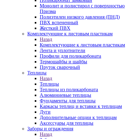
Поликарбонат замковый
Монолит и полистирол с поверхностью
Призма
Полиэтилен низкого давления (ПНД)
ПВХ вспененный
Жесткий ПВХ
Комплектующие к листовым пластикам
Назад
Комплектующие к листовым пластикам
Лента и уплотнители
Профили для поликарбоната
Термошайбы и шайбы
Пруток сварочный
Теплицы
Назад
Теплицы
Теплицы из поликарбоната
Алюминиевые теплицы
Фундаменты для теплицы
Каркасы теплиц и вставки к теплицам
Дуги
Дополнительные опции к теплицам
Аксессуары для теплицы
Заборы и ограждения
Назад