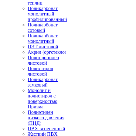
теплиц
Поликарбонат
монолитный
профилированный
Поликарбонат
сотовый
Поликарбонат
монолитный
ПЭТ листовой
Акрил (оргстекло)
Полипропилен
листовой
Полистирол
листовой
Поликарбонат
замковый
Монолит и
полистирол с
поверхностью
Призма
Полиэтилен
низкого давления
(ПНД)
ПВХ вспененный
Жесткий ПВХ