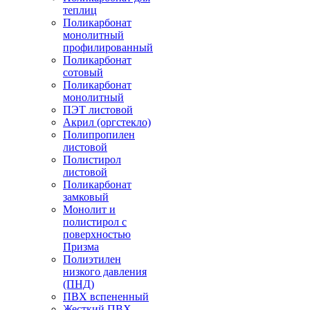
теплиц
Поликарбонат
монолитный
профилированный
Поликарбонат
сотовый
Поликарбонат
монолитный
ПЭТ листовой
Акрил (оргстекло)
Полипропилен
листовой
Полистирол
листовой
Поликарбонат
замковый
Монолит и
полистирол с
поверхностью
Призма
Полиэтилен
низкого давления
(ПНД)
ПВХ вспененный
Жесткий ПВХ