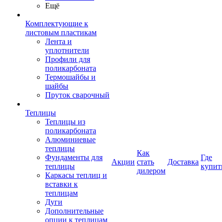
Ещё
Комплектующие к
листовым пластикам
Лента и
уплотнители
Профили для
поликарбоната
Термошайбы и
шайбы
Пруток сварочный
Теплицы
Теплицы из
поликарбоната
Алюминиевые
теплицы
Как
Фундаменты для
Где
Акции
стать
Доставка
теплицы
купит
дилером
Каркасы теплиц и
вставки к
теплицам
Дуги
Дополнительные
опции к теплицам