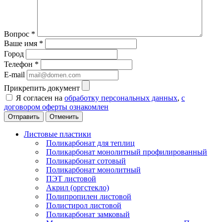
Вопрос
*
Ваше имя
*
Город
Телефон
*
E-mail
Прикрепить документ
Я согласен на
обработку персональных данных
,
с
договором оферты ознакомлен
Отменить
Листовые пластики
Поликарбонат для теплиц
Поликарбонат монолитный профилированный
Поликарбонат сотовый
Поликарбонат монолитный
ПЭТ листовой
Акрил (оргстекло)
Полипропилен листовой
Полистирол листовой
Поликарбонат замковый