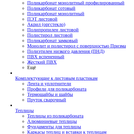
Поликарбонат монолитный профилированный
Поликарбонат сотовый
Поликарбонат монолитный
ПЭТ листовой
Акрил (оргстекло)
Полипропилен листовой
Полистирол листовой
Поликарбонат замковый
Монолит и полистирол с поверхностью Призма
Полиэтилен низкого давления (ПНД)
ПВХ вспененный
Жесткий ПВХ
Ещё
Комплектующие к листовым пластикам
Лента и уплотнители
Профили для поликарбоната
Термошайбы и шайбы
Пруток сварочный
Теплицы
Теплицы из поликарбоната
Алюминиевые теплицы
Фундаменты для теплицы
Каркасы теплиц и вставки к теплицам