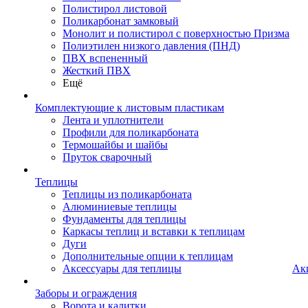
Полистирол листовой
Поликарбонат замковый
Монолит и полистирол с поверхностью Призма
Полиэтилен низкого давления (ПНД)
ПВХ вспененный
Жесткий ПВХ
Ещё
Комплектующие к листовым пластикам
Лента и уплотнители
Профили для поликарбоната
Термошайбы и шайбы
Пруток сварочный
Теплицы
Теплицы из поликарбоната
Алюминиевые теплицы
Фундаменты для теплицы
Каркасы теплиц и вставки к теплицам
Дуги
Дополнительные опции к теплицам
Аксессуары для теплицы
Ак
Заборы и ограждения
Ворота и калитки