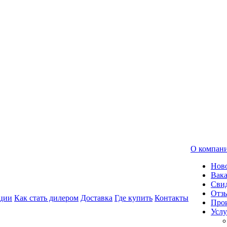
О компан
Нов
Вак
Свид
Отз
ции
Как стать дилером
Доставка
Где купить
Контакты
Про
Услу