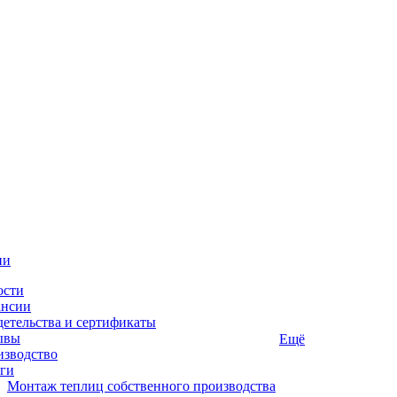
ии
ости
ансии
етельства и сертификаты
ывы
Ещё
изводство
ги
Монтаж теплиц собственного производства