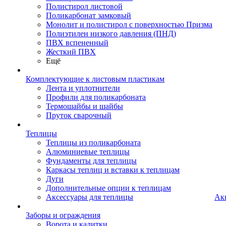
Полистирол листовой
Поликарбонат замковый
Монолит и полистирол с поверхностью Призма
Полиэтилен низкого давления (ПНД)
ПВХ вспененный
Жесткий ПВХ
Ещё
Комплектующие к листовым пластикам
Лента и уплотнители
Профили для поликарбоната
Термошайбы и шайбы
Пруток сварочный
Теплицы
Теплицы из поликарбоната
Алюминиевые теплицы
Фундаменты для теплицы
Каркасы теплиц и вставки к теплицам
Дуги
Дополнительные опции к теплицам
Аксессуары для теплицы
Ак
Заборы и ограждения
Ворота и калитки