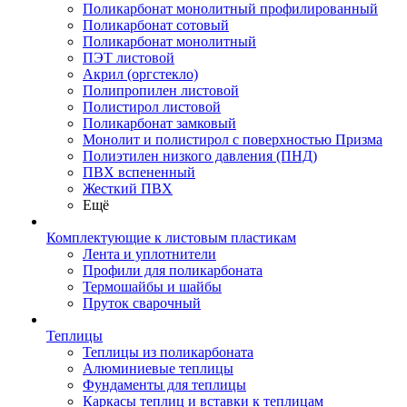
Поликарбонат монолитный профилированный
Поликарбонат сотовый
Поликарбонат монолитный
ПЭТ листовой
Акрил (оргстекло)
Полипропилен листовой
Полистирол листовой
Поликарбонат замковый
Монолит и полистирол с поверхностью Призма
Полиэтилен низкого давления (ПНД)
ПВХ вспененный
Жесткий ПВХ
Ещё
Комплектующие к листовым пластикам
Лента и уплотнители
Профили для поликарбоната
Термошайбы и шайбы
Пруток сварочный
Теплицы
Теплицы из поликарбоната
Алюминиевые теплицы
Фундаменты для теплицы
Каркасы теплиц и вставки к теплицам