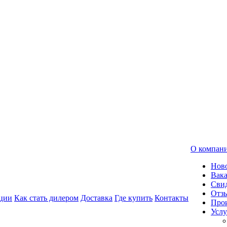
О компан
Нов
Вак
Свид
Отз
ции
Как стать дилером
Доставка
Где купить
Контакты
Про
Услу