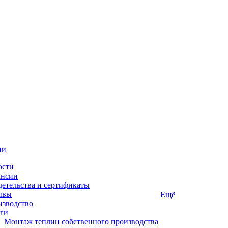
ии
ости
ансии
етельства и сертификаты
ывы
Ещё
изводство
ги
Монтаж теплиц собственного производства