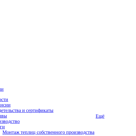
ии
ости
ансии
етельства и сертификаты
ывы
Ещё
изводство
ги
Монтаж теплиц собственного производства