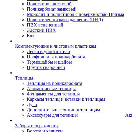
Полистирол листовой
Поликарбонат замковый
Монолит и полистирол с поверхностью Призма
Полиэтилен низкого давления (ПНД)
ПВХ вспененный
Жесткий ПВХ
Ещё
Комплектующие к листовым пластикам
Лента и уплотнители
Профили для поликарбоната
Термошайбы и шайбы
Пруток сварочный
Теплицы
Теплицы из поликарбоната
Алюминиевые теплицы
Фундаменты для теплицы
Каркасы теплиц и вставки к теплицам
Дуги
Дополнительные опции к теплицам
Аксессуары для теплицы
Ак
Заборы и ограждения
Ворота и калитки