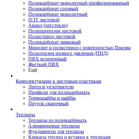
Поликарбонат монолитный профилированный
Поликарбонат сотовый
Поликарбонат монолитный
ПЭТ листовой
Акрил (оргстекло)
Полипропилен листовой
Полистирол листовой
Поликарбонат замковый
Монолит и полистирол с поверхностью Призма
Полиэтилен низкого давления (ПНД)
ПВХ вспененный
Жесткий ПВХ
Ещё
Комплектующие к листовым пластикам
Лента и уплотнители
Профили для поликарбоната
Термошайбы и шайбы
Пруток сварочный
Теплицы
Теплицы из поликарбоната
Алюминиевые теплицы
Фундаменты для теплицы
Каркасы теплиц и вставки к теплицам