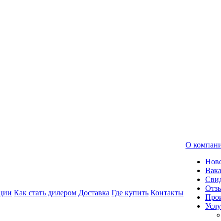
О компан
Нов
Вак
Свид
Отз
ции
Как стать дилером
Доставка
Где купить
Контакты
Про
Услу