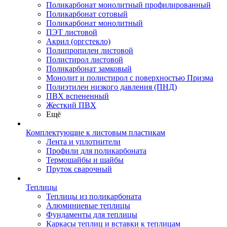
Поликарбонат монолитный профилированный
Поликарбонат сотовый
Поликарбонат монолитный
ПЭТ листовой
Акрил (оргстекло)
Полипропилен листовой
Полистирол листовой
Поликарбонат замковый
Монолит и полистирол с поверхностью Призма
Полиэтилен низкого давления (ПНД)
ПВХ вспененный
Жесткий ПВХ
Ещё
Комплектующие к листовым пластикам
Лента и уплотнители
Профили для поликарбоната
Термошайбы и шайбы
Пруток сварочный
Теплицы
Теплицы из поликарбоната
Алюминиевые теплицы
Фундаменты для теплицы
Каркасы теплиц и вставки к теплицам