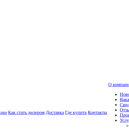
О компан
Нов
Вак
Свид
Отз
ции
Как стать дилером
Доставка
Где купить
Контакты
Про
Услу