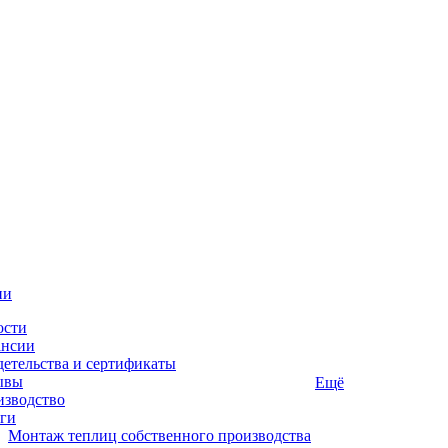
ии
ости
ансии
етельства и сертификаты
ывы
Ещё
изводство
ги
Монтаж теплиц собственного производства