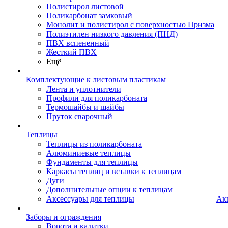
Полистирол листовой
Поликарбонат замковый
Монолит и полистирол с поверхностью Призма
Полиэтилен низкого давления (ПНД)
ПВХ вспененный
Жесткий ПВХ
Ещё
Комплектующие к листовым пластикам
Лента и уплотнители
Профили для поликарбоната
Термошайбы и шайбы
Пруток сварочный
Теплицы
Теплицы из поликарбоната
Алюминиевые теплицы
Фундаменты для теплицы
Каркасы теплиц и вставки к теплицам
Дуги
Дополнительные опции к теплицам
Аксессуары для теплицы
Ак
Заборы и ограждения
Ворота и калитки