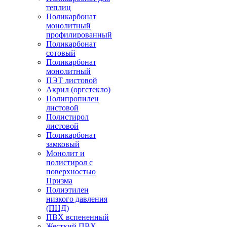
теплиц
Поликарбонат
монолитный
профилированный
Поликарбонат
сотовый
Поликарбонат
монолитный
ПЭТ листовой
Акрил (оргстекло)
Полипропилен
листовой
Полистирол
листовой
Поликарбонат
замковый
Монолит и
полистирол с
поверхностью
Призма
Полиэтилен
низкого давления
(ПНД)
ПВХ вспененный
Жесткий ПВХ