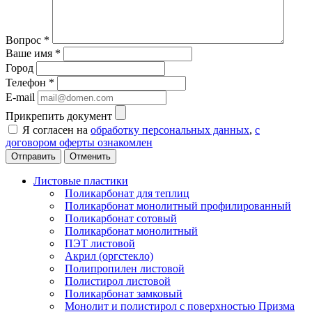
Вопрос
*
Ваше имя
*
Город
Телефон
*
E-mail
Прикрепить документ
Я согласен на
обработку персональных данных
,
с
договором оферты ознакомлен
Отменить
Листовые пластики
Поликарбонат для теплиц
Поликарбонат монолитный профилированный
Поликарбонат сотовый
Поликарбонат монолитный
ПЭТ листовой
Акрил (оргстекло)
Полипропилен листовой
Полистирол листовой
Поликарбонат замковый
Монолит и полистирол с поверхностью Призма