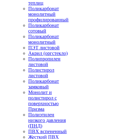
теплиц
Поликарбонат
монолитный
профилированный
Поликарбонат
сотовый
Поликарбонат
монолитный
ПЭТ листовой
Акрил (оргстекло)
Полипропилен
листовой
Полистирол
листовой
Поликарбонат
замковый
Монолит и
полистирол с
поверхностью
Призма
Полиэтилен
низкого давления
(ПНД)
ПВХ вспененный
Жесткий ПВХ