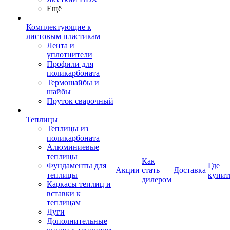
Ещё
Комплектующие к
листовым пластикам
Лента и
уплотнители
Профили для
поликарбоната
Термошайбы и
шайбы
Пруток сварочный
Теплицы
Теплицы из
поликарбоната
Алюминиевые
теплицы
Как
Фундаменты для
Где
Акции
стать
Доставка
теплицы
купит
дилером
Каркасы теплиц и
вставки к
теплицам
Дуги
Дополнительные