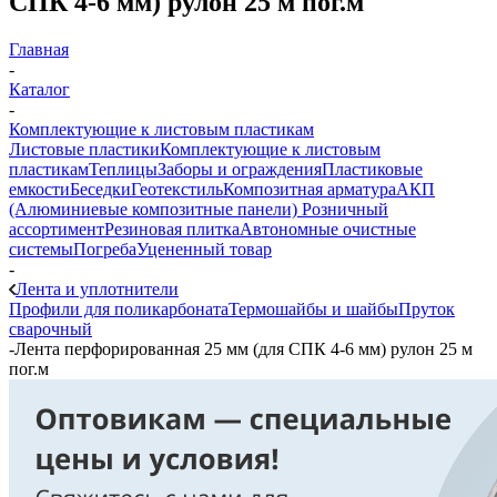
СПК 4-6 мм) рулон 25 м пог.м
Главная
-
Каталог
-
Комплектующие к листовым пластикам
Листовые пластики
Комплектующие к листовым
пластикам
Теплицы
Заборы и ограждения
Пластиковые
емкости
Беседки
Геотекстиль
Композитная арматура
АКП
(Алюминиевые композитные панели)
Розничный
ассортимент
Резиновая плитка
Автономные очистные
системы
Погреба
Уцененный товар
-
Лента и уплотнители
Профили для поликарбоната
Термошайбы и шайбы
Пруток
сварочный
-
Лента перфорированная 25 мм (для СПК 4-6 мм) рулон 25 м
пог.м