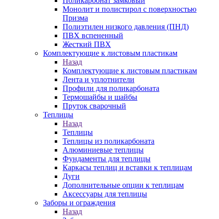
Поликарбонат замковый
Монолит и полистирол с поверхностью
Призма
Полиэтилен низкого давления (ПНД)
ПВХ вспененный
Жесткий ПВХ
Комплектующие к листовым пластикам
Назад
Комплектующие к листовым пластикам
Лента и уплотнители
Профили для поликарбоната
Термошайбы и шайбы
Пруток сварочный
Теплицы
Назад
Теплицы
Теплицы из поликарбоната
Алюминиевые теплицы
Фундаменты для теплицы
Каркасы теплиц и вставки к теплицам
Дуги
Дополнительные опции к теплицам
Аксессуары для теплицы
Заборы и ограждения
Назад