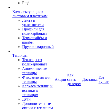
Ещё
Комплектующие к
листовым пластикам
Лента и
уплотнители
Профили для
поликарбоната
Термошайбы и
шайбы
Пруток сварочный
Теплицы
Теплицы из
поликарбоната
Алюминиевые
теплицы
Как
Фундаменты для
Где
Акции
стать
Доставка
теплицы
купит
дилером
Каркасы теплиц и
вставки к
теплицам
Дуги
Дополнительные
опции к теплицам