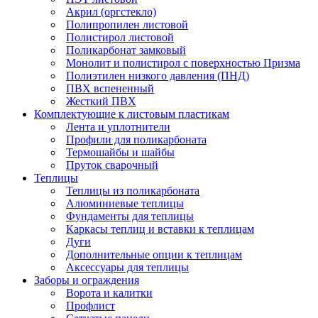
Акрил (оргстекло)
Полипропилен листовой
Полистирол листовой
Поликарбонат замковый
Монолит и полистирол с поверхностью Призма
Полиэтилен низкого давления (ПНД)
ПВХ вспененный
Жесткий ПВХ
Комплектующие к листовым пластикам
Лента и уплотнители
Профили для поликарбоната
Термошайбы и шайбы
Пруток сварочный
Теплицы
Теплицы из поликарбоната
Алюминиевые теплицы
Фундаменты для теплицы
Каркасы теплиц и вставки к теплицам
Дуги
Дополнительные опции к теплицам
Аксессуары для теплицы
Заборы и ограждения
Ворота и калитки
Профлист