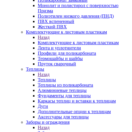
Поликарбонат замковый
Монолит и полистирол с поверхностью
Призма
Полиэтилен низкого давления (ПНД)
ПВХ вспененный
Жесткий ПВХ
Комплектующие к листовым пластикам
Назад
Комплектующие к листовым пластикам
Лента и уплотнители
Профили для поликарбоната
Термошайбы и шайбы
Пруток сварочный
Теплицы
Назад
Теплицы
Теплицы из поликарбоната
Алюминиевые теплицы
Фундаменты для теплицы
Каркасы теплиц и вставки к теплицам
Дуги
Дополнительные опции к теплицам
Аксессуары для теплицы
Заборы и ограждения
Назад