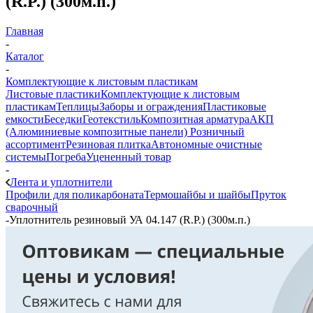
(R.P.) (300м.п.)
Главная
-
Каталог
-
Комплектующие к листовым пластикам
Листовые пластики
Комплектующие к листовым
пластикам
Теплицы
Заборы и ограждения
Пластиковые
емкости
Беседки
Геотекстиль
Композитная арматура
АКП
(Алюминиевые композитные панели)
Розничный
ассортимент
Резиновая плитка
Автономные очистные
системы
Погреба
Уцененный товар
-
Лента и уплотнители
Профили для поликарбоната
Термошайбы и шайбы
Пруток
сварочный
-
Уплотнитель резиновый УА 04.147 (R.P.) (300м.п.)