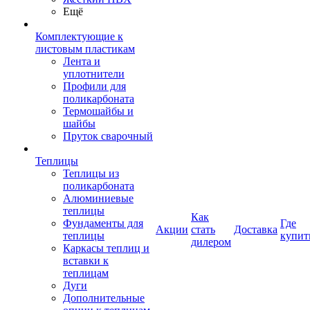
Ещё
Комплектующие к
листовым пластикам
Лента и
уплотнители
Профили для
поликарбоната
Термошайбы и
шайбы
Пруток сварочный
Теплицы
Теплицы из
поликарбоната
Алюминиевые
теплицы
Как
Фундаменты для
Где
Акции
стать
Доставка
теплицы
купит
дилером
Каркасы теплиц и
вставки к
теплицам
Дуги
Дополнительные