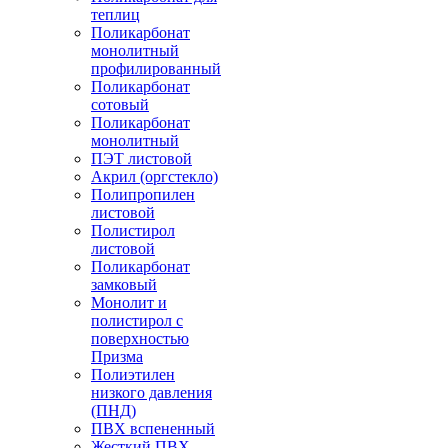
теплиц
Поликарбонат
монолитный
профилированный
Поликарбонат
сотовый
Поликарбонат
монолитный
ПЭТ листовой
Акрил (оргстекло)
Полипропилен
листовой
Полистирол
листовой
Поликарбонат
замковый
Монолит и
полистирол с
поверхностью
Призма
Полиэтилен
низкого давления
(ПНД)
ПВХ вспененный
Жесткий ПВХ