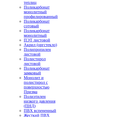
теплиц
Поликарбонат
монолитный
профилированный
Поликарбонат
сотовый
Поликарбонат
монолитный
ПЭТ листовой
Акрил (оргстекло)
Полипропилен
листовой
Полистирол
листовой
Поликарбонат
замковый
Монолит и
полистирол с
поверхностью
Призма
Полиэтилен
низкого давления
(ПНД)
ПВХ вспененный
Жесткий ПВХ