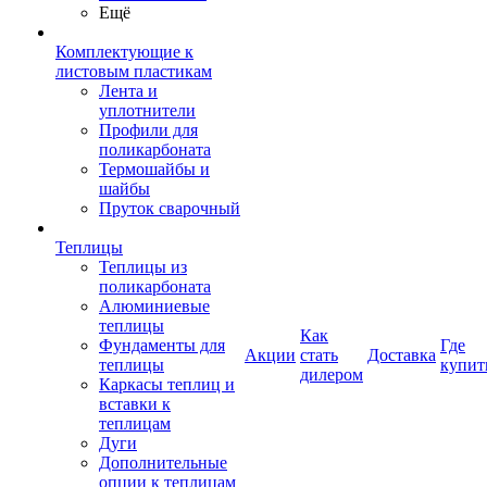
Ещё
Комплектующие к
листовым пластикам
Лента и
уплотнители
Профили для
поликарбоната
Термошайбы и
шайбы
Пруток сварочный
Теплицы
Теплицы из
поликарбоната
Алюминиевые
теплицы
Как
Фундаменты для
Где
Акции
стать
Доставка
теплицы
купит
дилером
Каркасы теплиц и
вставки к
теплицам
Дуги
Дополнительные
опции к теплицам