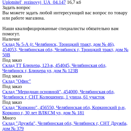
Uplotnitel'_rezinovyj_UA_04.147
16,7 кб
Задать вопрос
Вы можете задать любой интересующий вас вопрос по товару
или работе магазина.
Наши квалифицированные специалисты обязательно вам
помогут.
Наличие
Склад № 5-А (г. Челябинск, Троицкий тракт, дом № 46),
454053, Челябинская обл, Челябинск г, Троицкий тракт, дом №
50В
Под заказ
Склад ТТ Блюхера, 123-в, 454045, Челябинская обл,
Челябинск г, Блюхера ул, дом № 123В
Под заказ
Склад "Офис"
Под заказ
Склад "Меридиан основной", 454000, Челябинская обл,
Челябинск г, СНТ Колющенец, 1 улица, 61 участок
Под заказ
Склад "Коркино", 456550, Челябинская обл, Коркинский р-н,
Коркино г, 30 лет ВЛКСМ ул, дом № 181
Много
Склад "Дружба", Челябинская обл, Челябинск г, СНТ Дружба,
дом № 379