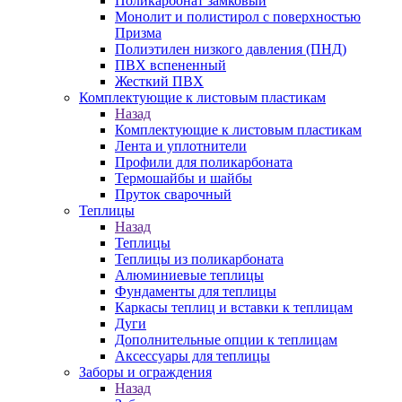
Поликарбонат замковый
Монолит и полистирол с поверхностью
Призма
Полиэтилен низкого давления (ПНД)
ПВХ вспененный
Жесткий ПВХ
Комплектующие к листовым пластикам
Назад
Комплектующие к листовым пластикам
Лента и уплотнители
Профили для поликарбоната
Термошайбы и шайбы
Пруток сварочный
Теплицы
Назад
Теплицы
Теплицы из поликарбоната
Алюминиевые теплицы
Фундаменты для теплицы
Каркасы теплиц и вставки к теплицам
Дуги
Дополнительные опции к теплицам
Аксессуары для теплицы
Заборы и ограждения
Назад