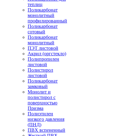
теплиц
Поликарбонат
монолитный
профилированный
Поликарбонат
сотовый
Поликарбонат
монолитный
ПЭТ листовой
Акрил (оргстекло)
Полипропилен
листовой
Полистирол
листовой
Поликарбонат
замковый
Монолит и
полистирол с
поверхностью
Призма
Полиэтилен
низкого давления
(ПНД)
ПВХ вспененный
Жесткий ПВХ