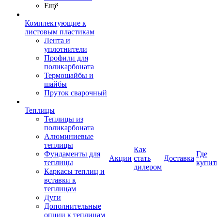
Ещё
Комплектующие к
листовым пластикам
Лента и
уплотнители
Профили для
поликарбоната
Термошайбы и
шайбы
Пруток сварочный
Теплицы
Теплицы из
поликарбоната
Алюминиевые
теплицы
Как
Фундаменты для
Где
Акции
стать
Доставка
теплицы
купит
дилером
Каркасы теплиц и
вставки к
теплицам
Дуги
Дополнительные
опции к теплицам