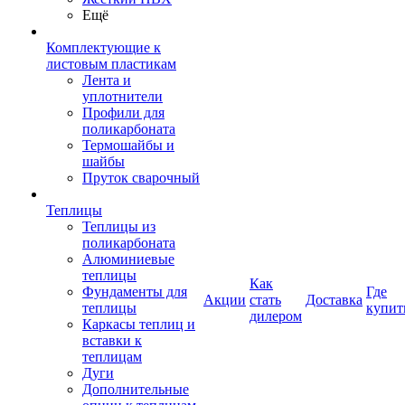
Ещё
Комплектующие к
листовым пластикам
Лента и
уплотнители
Профили для
поликарбоната
Термошайбы и
шайбы
Пруток сварочный
Теплицы
Теплицы из
поликарбоната
Алюминиевые
теплицы
Как
Фундаменты для
Где
Акции
стать
Доставка
теплицы
купит
дилером
Каркасы теплиц и
вставки к
теплицам
Дуги
Дополнительные