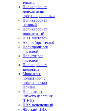
теплиц
Поликарбонат
монолитный
профилированный
Поликарбонат
сотовый
Поликарбонат
монолитный
ПЭТ листовой
Акрил (оргстекло)
Полипропилен
листовой
Полистирол
листовой
Поликарбонат
замковый
Монолит и
полистирол с
поверхностью
Призма
Полиэтилен
низкого давления
(ПНД)
ПВХ вспененный
Жесткий ПВХ