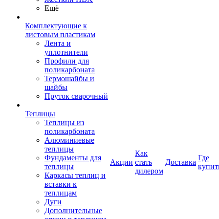
Ещё
Комплектующие к
листовым пластикам
Лента и
уплотнители
Профили для
поликарбоната
Термошайбы и
шайбы
Пруток сварочный
Теплицы
Теплицы из
поликарбоната
Алюминиевые
теплицы
Как
Фундаменты для
Где
Акции
стать
Доставка
теплицы
купит
дилером
Каркасы теплиц и
вставки к
теплицам
Дуги
Дополнительные