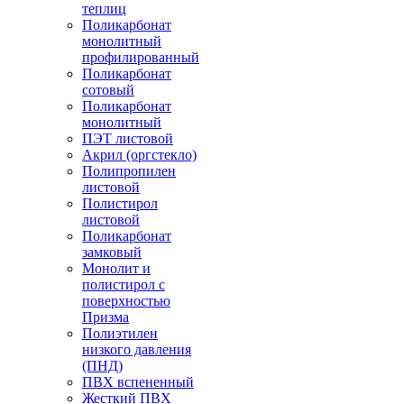
теплиц
Поликарбонат
монолитный
профилированный
Поликарбонат
сотовый
Поликарбонат
монолитный
ПЭТ листовой
Акрил (оргстекло)
Полипропилен
листовой
Полистирол
листовой
Поликарбонат
замковый
Монолит и
полистирол с
поверхностью
Призма
Полиэтилен
низкого давления
(ПНД)
ПВХ вспененный
Жесткий ПВХ