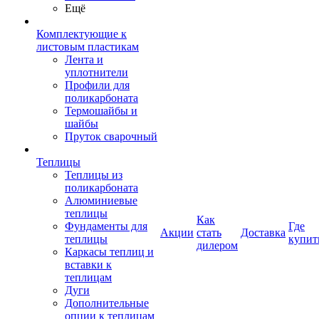
Ещё
Комплектующие к
листовым пластикам
Лента и
уплотнители
Профили для
поликарбоната
Термошайбы и
шайбы
Пруток сварочный
Теплицы
Теплицы из
поликарбоната
Алюминиевые
теплицы
Как
Фундаменты для
Где
Акции
стать
Доставка
теплицы
купит
дилером
Каркасы теплиц и
вставки к
теплицам
Дуги
Дополнительные
опции к теплицам