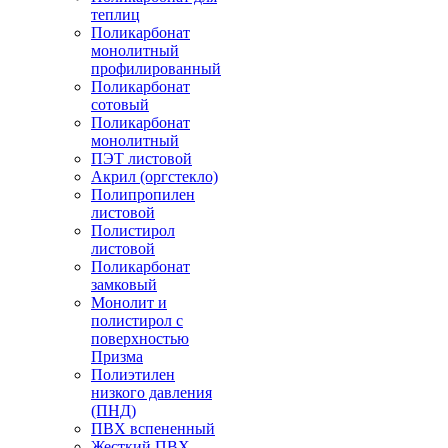
теплиц
Поликарбонат
монолитный
профилированный
Поликарбонат
сотовый
Поликарбонат
монолитный
ПЭТ листовой
Акрил (оргстекло)
Полипропилен
листовой
Полистирол
листовой
Поликарбонат
замковый
Монолит и
полистирол с
поверхностью
Призма
Полиэтилен
низкого давления
(ПНД)
ПВХ вспененный
Жесткий ПВХ