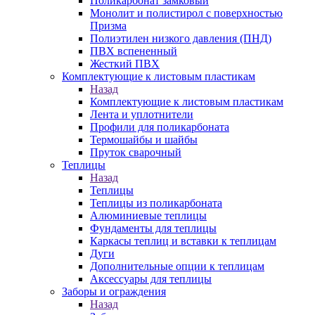
Поликарбонат замковый
Монолит и полистирол с поверхностью
Призма
Полиэтилен низкого давления (ПНД)
ПВХ вспененный
Жесткий ПВХ
Комплектующие к листовым пластикам
Назад
Комплектующие к листовым пластикам
Лента и уплотнители
Профили для поликарбоната
Термошайбы и шайбы
Пруток сварочный
Теплицы
Назад
Теплицы
Теплицы из поликарбоната
Алюминиевые теплицы
Фундаменты для теплицы
Каркасы теплиц и вставки к теплицам
Дуги
Дополнительные опции к теплицам
Аксессуары для теплицы
Заборы и ограждения
Назад