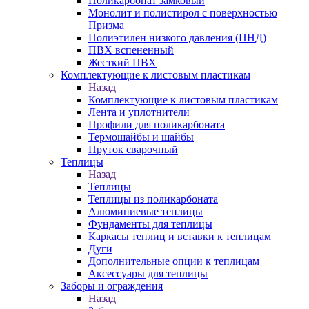
Поликарбонат замковый
Монолит и полистирол с поверхностью
Призма
Полиэтилен низкого давления (ПНД)
ПВХ вспененный
Жесткий ПВХ
Комплектующие к листовым пластикам
Назад
Комплектующие к листовым пластикам
Лента и уплотнители
Профили для поликарбоната
Термошайбы и шайбы
Пруток сварочный
Теплицы
Назад
Теплицы
Теплицы из поликарбоната
Алюминиевые теплицы
Фундаменты для теплицы
Каркасы теплиц и вставки к теплицам
Дуги
Дополнительные опции к теплицам
Аксессуары для теплицы
Заборы и ограждения
Назад