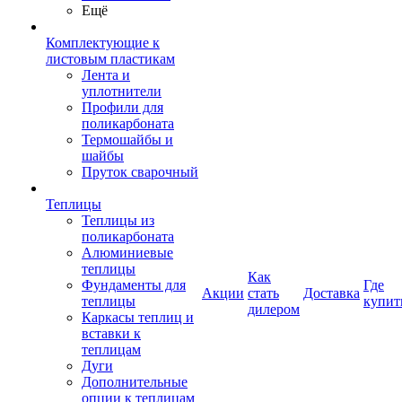
Ещё
Комплектующие к
листовым пластикам
Лента и
уплотнители
Профили для
поликарбоната
Термошайбы и
шайбы
Пруток сварочный
Теплицы
Теплицы из
поликарбоната
Алюминиевые
теплицы
Как
Фундаменты для
Где
Акции
стать
Доставка
теплицы
купит
дилером
Каркасы теплиц и
вставки к
теплицам
Дуги
Дополнительные
опции к теплицам