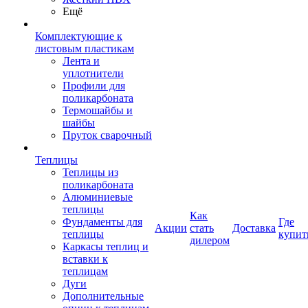
Ещё
Комплектующие к
листовым пластикам
Лента и
уплотнители
Профили для
поликарбоната
Термошайбы и
шайбы
Пруток сварочный
Теплицы
Теплицы из
поликарбоната
Алюминиевые
теплицы
Как
Фундаменты для
Где
Акции
стать
Доставка
теплицы
купит
дилером
Каркасы теплиц и
вставки к
теплицам
Дуги
Дополнительные