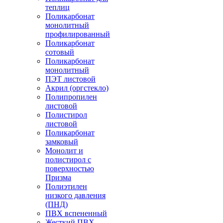
теплиц
Поликарбонат
монолитный
профилированный
Поликарбонат
сотовый
Поликарбонат
монолитный
ПЭТ листовой
Акрил (оргстекло)
Полипропилен
листовой
Полистирол
листовой
Поликарбонат
замковый
Монолит и
полистирол с
поверхностью
Призма
Полиэтилен
низкого давления
(ПНД)
ПВХ вспененный
Жесткий ПВХ