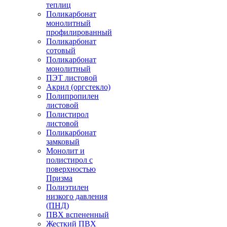
теплиц
Поликарбонат
монолитный
профилированный
Поликарбонат
сотовый
Поликарбонат
монолитный
ПЭТ листовой
Акрил (оргстекло)
Полипропилен
листовой
Полистирол
листовой
Поликарбонат
замковый
Монолит и
полистирол с
поверхностью
Призма
Полиэтилен
низкого давления
(ПНД)
ПВХ вспененный
Жесткий ПВХ