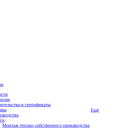
ии
ости
ансии
етельства и сертификаты
ывы
Ещё
изводство
ги
Монтаж теплиц собственного производства