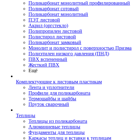
Поликарбонат монолитный профилированный
Поликарбонат сотовый
Поликарбонат монолитный
ПЭТ листовой
Акрил (оргстекло)
Полипропилен листовой
Полистирол листовой
Поликарбонат замковый
Монолит и полистирол с поверхностью Призма
Полиэтилен низкого давления (ПНД)
ПВХ вспененный
Жесткий ПВХ
Ещё
Комплектующие к листовым пластикам
Лента и уплотнители
Профили для поликарбоната
Термошайбы и шайбы
Пруток сварочный
Теплицы
Теплицы из поликарбоната
Алюминиевые теплицы
Фундаменты для теплицы
Каркасы теплиц и вставки к теплицам