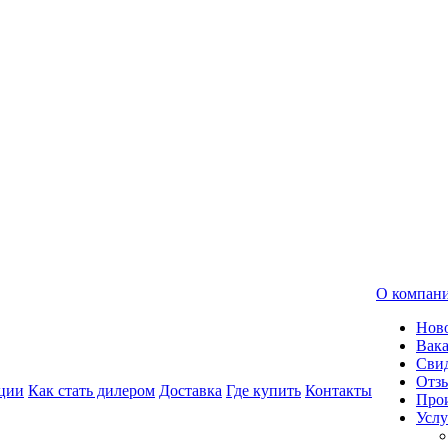
О компан
Нов
Вак
Свид
Отз
ции
Как стать дилером
Доставка
Где купить
Контакты
Про
Услу