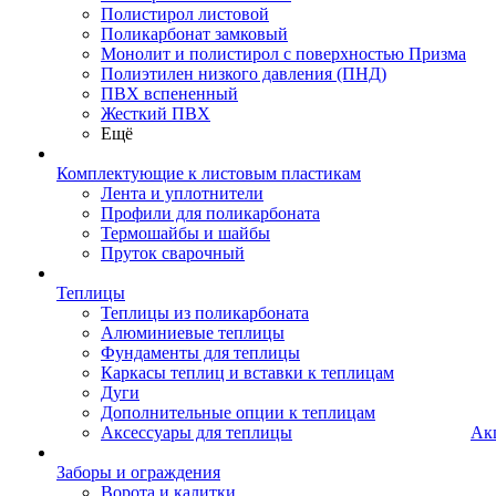
Полистирол листовой
Поликарбонат замковый
Монолит и полистирол с поверхностью Призма
Полиэтилен низкого давления (ПНД)
ПВХ вспененный
Жесткий ПВХ
Ещё
Комплектующие к листовым пластикам
Лента и уплотнители
Профили для поликарбоната
Термошайбы и шайбы
Пруток сварочный
Теплицы
Теплицы из поликарбоната
Алюминиевые теплицы
Фундаменты для теплицы
Каркасы теплиц и вставки к теплицам
Дуги
Дополнительные опции к теплицам
Аксессуары для теплицы
Ак
Заборы и ограждения
Ворота и калитки