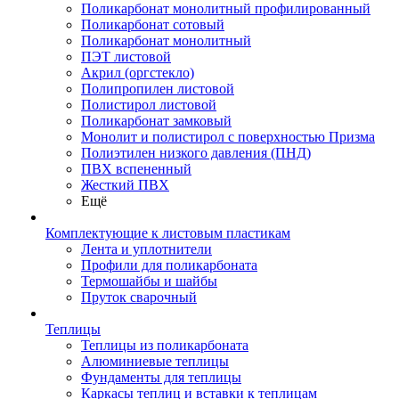
Поликарбонат монолитный профилированный
Поликарбонат сотовый
Поликарбонат монолитный
ПЭТ листовой
Акрил (оргстекло)
Полипропилен листовой
Полистирол листовой
Поликарбонат замковый
Монолит и полистирол с поверхностью Призма
Полиэтилен низкого давления (ПНД)
ПВХ вспененный
Жесткий ПВХ
Ещё
Комплектующие к листовым пластикам
Лента и уплотнители
Профили для поликарбоната
Термошайбы и шайбы
Пруток сварочный
Теплицы
Теплицы из поликарбоната
Алюминиевые теплицы
Фундаменты для теплицы
Каркасы теплиц и вставки к теплицам