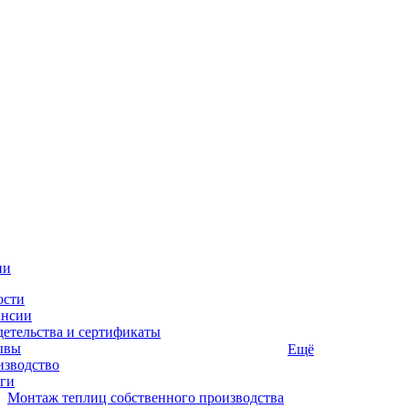
ии
ости
ансии
етельства и сертификаты
ывы
Ещё
изводство
ги
Монтаж теплиц собственного производства