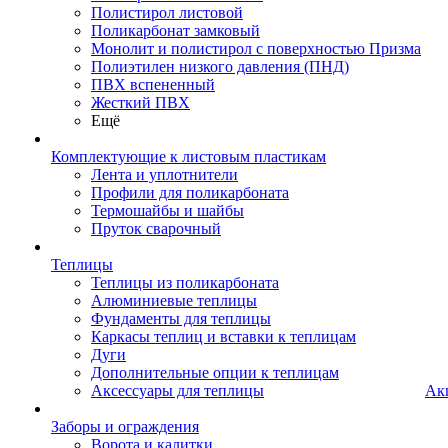
Полистирол листовой
Поликарбонат замковый
Монолит и полистирол с поверхностью Призма
Полиэтилен низкого давления (ПНД)
ПВХ вспененный
Жесткий ПВХ
Ещё
Комплектующие к листовым пластикам
Лента и уплотнители
Профили для поликарбоната
Термошайбы и шайбы
Пруток сварочный
Теплицы
Теплицы из поликарбоната
Алюминиевые теплицы
Фундаменты для теплицы
Каркасы теплиц и вставки к теплицам
Дуги
Дополнительные опции к теплицам
Аксессуары для теплицы
Ак
Заборы и ограждения
Ворота и калитки