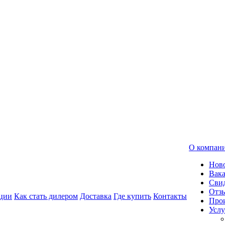
О компан
Нов
Вак
Свид
Отз
ции
Как стать дилером
Доставка
Где купить
Контакты
Про
Услу