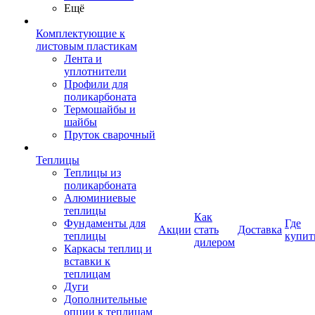
Ещё
Комплектующие к
листовым пластикам
Лента и
уплотнители
Профили для
поликарбоната
Термошайбы и
шайбы
Пруток сварочный
Теплицы
Теплицы из
поликарбоната
Алюминиевые
теплицы
Как
Фундаменты для
Где
Акции
стать
Доставка
теплицы
купит
дилером
Каркасы теплиц и
вставки к
теплицам
Дуги
Дополнительные
опции к теплицам