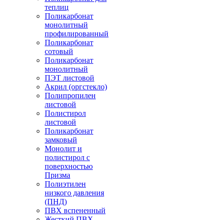
теплиц
Поликарбонат
монолитный
профилированный
Поликарбонат
сотовый
Поликарбонат
монолитный
ПЭТ листовой
Акрил (оргстекло)
Полипропилен
листовой
Полистирол
листовой
Поликарбонат
замковый
Монолит и
полистирол с
поверхностью
Призма
Полиэтилен
низкого давления
(ПНД)
ПВХ вспененный
Жесткий ПВХ