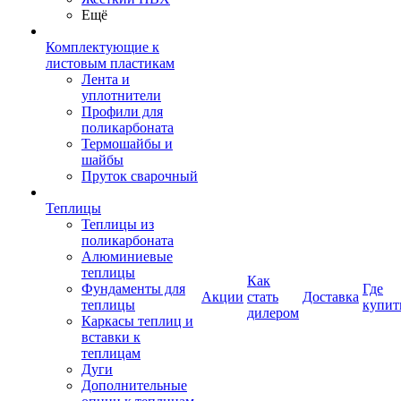
Ещё
Комплектующие к
листовым пластикам
Лента и
уплотнители
Профили для
поликарбоната
Термошайбы и
шайбы
Пруток сварочный
Теплицы
Теплицы из
поликарбоната
Алюминиевые
теплицы
Как
Фундаменты для
Где
Акции
стать
Доставка
теплицы
купит
дилером
Каркасы теплиц и
вставки к
теплицам
Дуги
Дополнительные