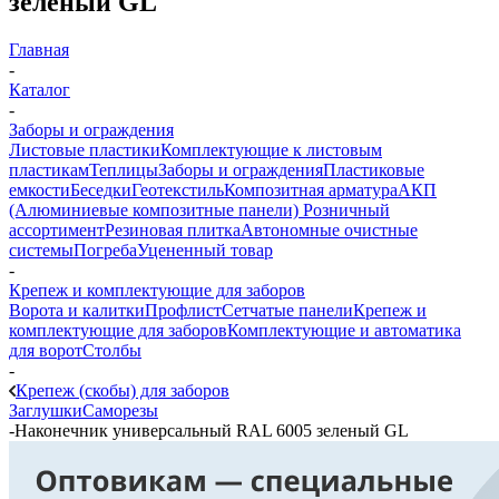
зеленый GL
Главная
-
Каталог
-
Заборы и ограждения
Листовые пластики
Комплектующие к листовым
пластикам
Теплицы
Заборы и ограждения
Пластиковые
емкости
Беседки
Геотекстиль
Композитная арматура
АКП
(Алюминиевые композитные панели)
Розничный
ассортимент
Резиновая плитка
Автономные очистные
системы
Погреба
Уцененный товар
-
Крепеж и комплектующие для заборов
Ворота и калитки
Профлист
Сетчатые панели
Крепеж и
комплектующие для заборов
Комплектующие и автоматика
для ворот
Столбы
-
Крепеж (скобы) для заборов
Заглушки
Саморезы
-
Наконечник универсальный RAL 6005 зеленый GL