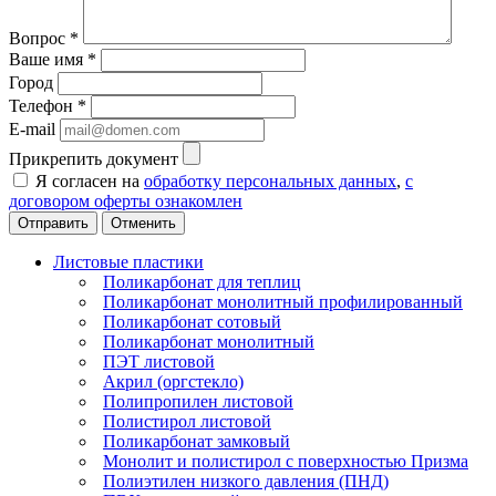
Вопрос
*
Ваше имя
*
Город
Телефон
*
E-mail
Прикрепить документ
Я согласен на
обработку персональных данных
,
с
договором оферты ознакомлен
Отменить
Листовые пластики
Поликарбонат для теплиц
Поликарбонат монолитный профилированный
Поликарбонат сотовый
Поликарбонат монолитный
ПЭТ листовой
Акрил (оргстекло)
Полипропилен листовой
Полистирол листовой
Поликарбонат замковый
Монолит и полистирол с поверхностью Призма
Полиэтилен низкого давления (ПНД)