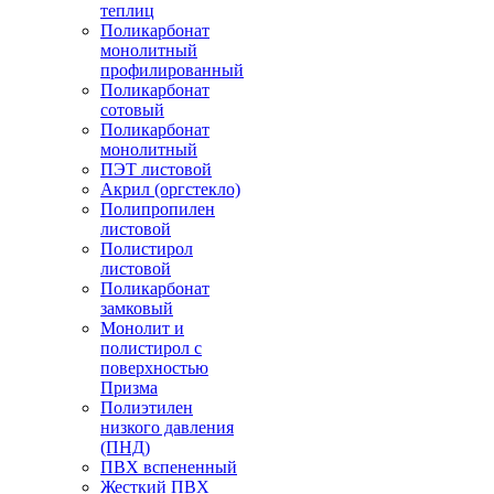
теплиц
Поликарбонат
монолитный
профилированный
Поликарбонат
сотовый
Поликарбонат
монолитный
ПЭТ листовой
Акрил (оргстекло)
Полипропилен
листовой
Полистирол
листовой
Поликарбонат
замковый
Монолит и
полистирол с
поверхностью
Призма
Полиэтилен
низкого давления
(ПНД)
ПВХ вспененный
Жесткий ПВХ