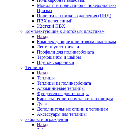
Поликарбонат замковый
Монолит и полистирол с поверхностью
Призма
Полиэтилен низкого давления (ПНД)
ПВХ вспененный
Жесткий ПВХ
Комплектующие к листовым пластикам
Назад
Комплектующие к листовым пластикам
Лента и уплотнители
Профили для поликарбоната
Термошайбы и шайбы
Пруток сварочный
Теплицы
Назад
Теплицы
Теплицы из поликарбоната
Алюминиевые теплицы
Фундаменты для теплицы
Каркасы теплиц и вставки к теплицам
Дуги
Дополнительные опции к теплицам
Аксессуары для теплицы
Заборы и ограждения
Назад