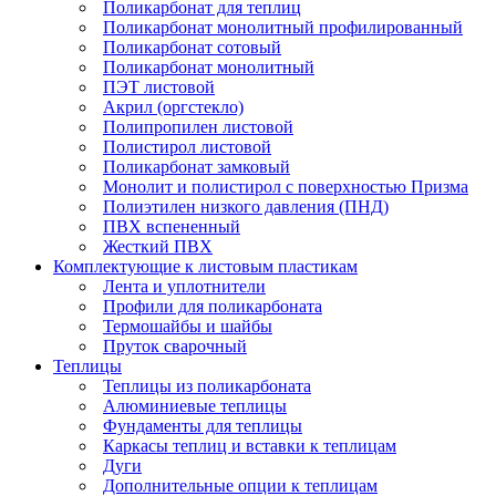
Поликарбонат для теплиц
Поликарбонат монолитный профилированный
Поликарбонат сотовый
Поликарбонат монолитный
ПЭТ листовой
Акрил (оргстекло)
Полипропилен листовой
Полистирол листовой
Поликарбонат замковый
Монолит и полистирол с поверхностью Призма
Полиэтилен низкого давления (ПНД)
ПВХ вспененный
Жесткий ПВХ
Комплектующие к листовым пластикам
Лента и уплотнители
Профили для поликарбоната
Термошайбы и шайбы
Пруток сварочный
Теплицы
Теплицы из поликарбоната
Алюминиевые теплицы
Фундаменты для теплицы
Каркасы теплиц и вставки к теплицам
Дуги
Дополнительные опции к теплицам