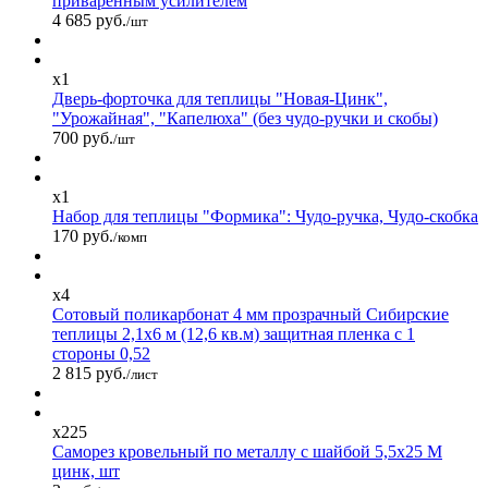
приваренным усилителем
4 685 руб.
/шт
x1
Дверь-форточка для теплицы "Новая-Цинк",
"Урожайная", "Капелюха" (без чудо-ручки и скобы)
700 руб.
/шт
x1
Набор для теплицы "Формика": Чудо-ручка, Чудо-скобка
170 руб.
/комп
x4
Сотовый поликарбонат 4 мм прозрачный Сибирские
теплицы 2,1х6 м (12,6 кв.м) защитная пленка с 1
стороны 0,52
2 815 руб.
/лист
x225
Саморез кровельный по металлу с шайбой 5,5x25 М
цинк, шт