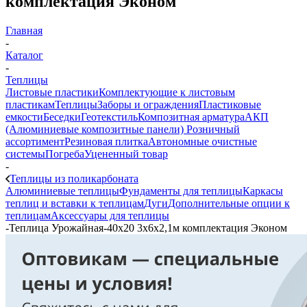
комплектация Эконом
Главная
-
Каталог
-
Теплицы
Листовые пластики
Комплектующие к листовым
пластикам
Теплицы
Заборы и ограждения
Пластиковые
емкости
Беседки
Геотекстиль
Композитная арматура
АКП
(Алюминиевые композитные панели)
Розничный
ассортимент
Резиновая плитка
Автономные очистные
системы
Погреба
Уцененный товар
-
Теплицы из поликарбоната
Алюминиевые теплицы
Фундаменты для теплицы
Каркасы
теплиц и вставки к теплицам
Дуги
Дополнительные опции к
теплицам
Аксессуары для теплицы
-
Теплица Урожайная-40х20 3х6х2,1м комплектация Эконом