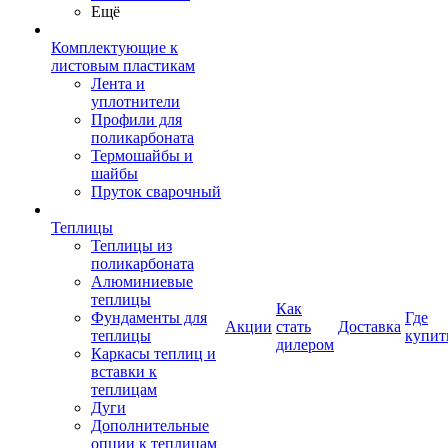
Ещё
Комплектующие к
листовым пластикам
Лента и
уплотнители
Профили для
поликарбоната
Термошайбы и
шайбы
Пруток сварочный
Теплицы
Теплицы из
поликарбоната
Алюминиевые
теплицы
Как
Фундаменты для
Где
Акции
стать
Доставка
теплицы
купит
дилером
Каркасы теплиц и
вставки к
теплицам
Дуги
Дополнительные
опции к теплицам