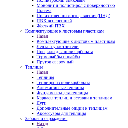
Поликарбонат замковый
Монолит и полистирол с поверхностью
Призма
Полиэтилен низкого давления (ПНД)
ПВХ вспененный
Жесткий ПВХ
Комплектующие к листовым пластикам
Назад
Комплектующие к листовым пластикам
Лента и уплотнители
Профили для поликарбоната
Термошайбы и шайбы
Пруток сварочный
Теплицы
Назад
Теплицы
Теплицы из поликарбоната
Алюминиевые теплицы
Фундаменты для теплицы
Каркасы теплиц и вставки к теплицам
Дуги
Дополнительные опции к теплицам
Аксессуары для теплицы
Заборы и ограждения
Назад