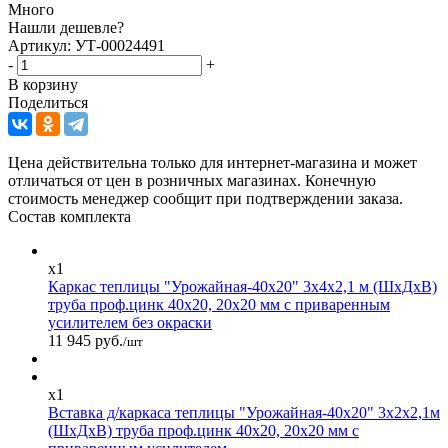
Много
Нашли дешевле?
Артикул: УТ-00024491
-
+
В корзину
Поделиться
Цена действительна только для интернет-магазина и может
отличаться от цен в розничных магазинах. Конечную
стоимость менеджер сообщит при подтверждении заказа.
Состав комплекта
x1
Каркас теплицы "Урожайная-40х20" 3х4х2,1 м (ШхДхВ)
труба проф.цинк 40х20, 20х20 мм с приваренным
усилителем без окраски
11 945 руб.
/шт
x1
Вставка д/каркаса теплицы "Урожайная-40х20" 3х2х2,1м
(ШхДхВ) труба проф.цинк 40х20, 20х20 мм с