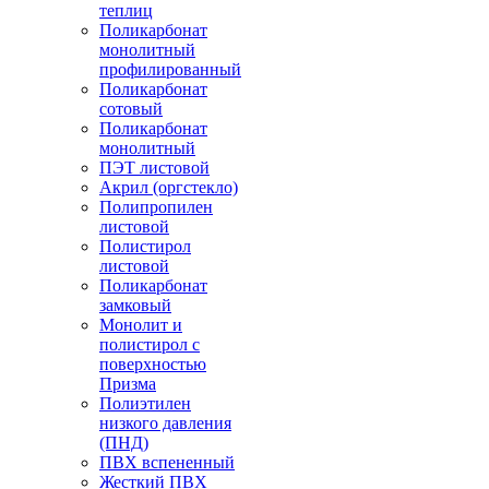
теплиц
Поликарбонат
монолитный
профилированный
Поликарбонат
сотовый
Поликарбонат
монолитный
ПЭТ листовой
Акрил (оргстекло)
Полипропилен
листовой
Полистирол
листовой
Поликарбонат
замковый
Монолит и
полистирол с
поверхностью
Призма
Полиэтилен
низкого давления
(ПНД)
ПВХ вспененный
Жесткий ПВХ