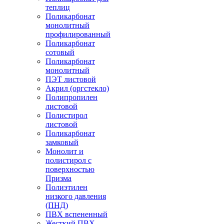
теплиц
Поликарбонат
монолитный
профилированный
Поликарбонат
сотовый
Поликарбонат
монолитный
ПЭТ листовой
Акрил (оргстекло)
Полипропилен
листовой
Полистирол
листовой
Поликарбонат
замковый
Монолит и
полистирол с
поверхностью
Призма
Полиэтилен
низкого давления
(ПНД)
ПВХ вспененный
Жесткий ПВХ