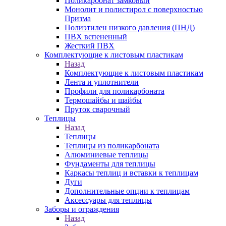
Поликарбонат замковый
Монолит и полистирол с поверхностью
Призма
Полиэтилен низкого давления (ПНД)
ПВХ вспененный
Жесткий ПВХ
Комплектующие к листовым пластикам
Назад
Комплектующие к листовым пластикам
Лента и уплотнители
Профили для поликарбоната
Термошайбы и шайбы
Пруток сварочный
Теплицы
Назад
Теплицы
Теплицы из поликарбоната
Алюминиевые теплицы
Фундаменты для теплицы
Каркасы теплиц и вставки к теплицам
Дуги
Дополнительные опции к теплицам
Аксессуары для теплицы
Заборы и ограждения
Назад