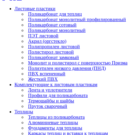
Листовые пластики
Поликарбонат для теплиц
Поликарбонат монолитный профилированный
Поликарбонат сотовый
Поликарбонат монолитный
ПЭТ листовой
Акрил (оргстекло)
Полипропилен листовой
Полистирол листовой
Поликарбонат замковый
Монолит и полистирол с поверхностью Призма
Полиэтилен низкого давления (ПНД)
ПВХ вспененный
Жесткий ПВХ
Комплектующие к листовым пластикам
Лента и уплотнители
Профили для поликарбоната
Термошайбы и шайбы
Пруток сварочный
Теплицы
Теплицы из поликарбоната
Алюминиевые теплицы
Фундаменты для теплицы
Каркасы теплиц и вставки к теплицам