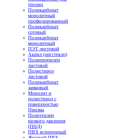
теплиц
Поликарбонат
монолитный
профилированный
Поликарбонат
сотовый
Поликарбонат
монолитный
ПЭТ листовой
Акрил (оргстекло)
Полипропилен
листовой
Полистирол
листовой
Поликарбонат
замковый
Монолит и
полистирол с
поверхностью
Призма
Полиэтилен
низкого давления
(ПНД)
ПВХ вспененный
Жесткий ПВХ