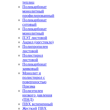
теплиц
Поликарбонат
монолитный
профилированный
Поликарбонат
сотовый
Поликарбонат
монолитный
ПЭТ листовой
Акрил (оргстекло)
Полипропилен
листовой
Полистирол
листовой
Поликарбонат
замковый
Монолит и
полистирол с
поверхностью
Призма
Полиэтилен
низкого давления
(ПНД)
ПВХ вспененный
Жесткий ПВХ