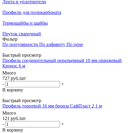
Лента и уплотнители
Профили для поликарбоната
Термошайбы и шайбы
Пруток сварочный
Фильтр
По популярности
По алфавиту
По цене
Быстрый просмотр
Профиль соединительный неразъемный 10 мм оранжевый
Кронос 6 м
Много
727
руб.
/шт
-
+
В корзину
Быстрый просмотр
Профиль торцевой 16 мм бронза СафПласт 2,1 м
Много
121
руб.
/шт
-
+
В корзину