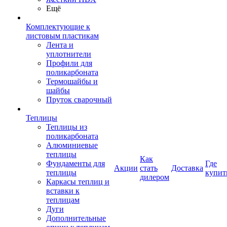
Ещё
Комплектующие к
листовым пластикам
Лента и
уплотнители
Профили для
поликарбоната
Термошайбы и
шайбы
Пруток сварочный
Теплицы
Теплицы из
поликарбоната
Алюминиевые
теплицы
Как
Фундаменты для
Где
Акции
стать
Доставка
теплицы
купит
дилером
Каркасы теплиц и
вставки к
теплицам
Дуги
Дополнительные