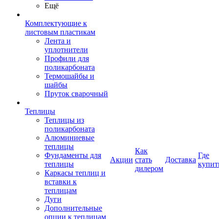
Ещё
Комплектующие к
листовым пластикам
Лента и
уплотнители
Профили для
поликарбоната
Термошайбы и
шайбы
Пруток сварочный
Теплицы
Теплицы из
поликарбоната
Алюминиевые
теплицы
Как
Фундаменты для
Где
Акции
стать
Доставка
теплицы
купит
дилером
Каркасы теплиц и
вставки к
теплицам
Дуги
Дополнительные
опции к теплицам