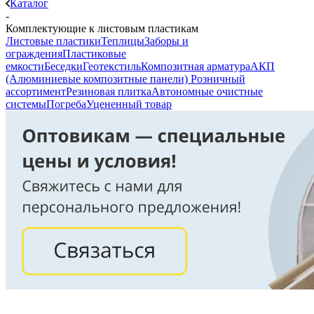
Каталог
-
Комплектующие к листовым пластикам
Листовые пластики
Теплицы
Заборы и
ограждения
Пластиковые
емкости
Беседки
Геотекстиль
Композитная арматура
АКП
(Алюминиевые композитные панели)
Розничный
ассортимент
Резиновая плитка
Автономные очистные
системы
Погреба
Уцененный товар