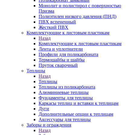
Поликарбонат замковый
Монолит и полистирол с поверхностью
Призма
Полиэтилен низкого давления (ПНД)
ПВХ вспененный
Жесткий ПВХ
Комплектующие к листовым пластикам
Назад
Комплектующие к листовым пластикам
Лента и уплотнители
Профили для поликарбоната
Термошайбы и шайбы
Пруток сварочный
Теплицы
Назад
Теплицы
Теплицы из поликарбоната
Алюминиевые теплицы
Фундаменты для теплицы
Каркасы теплиц и вставки к теплицам
Дуги
Дополнительные опции к теплицам
Аксессуары для теплицы
Заборы и ограждения
Назад