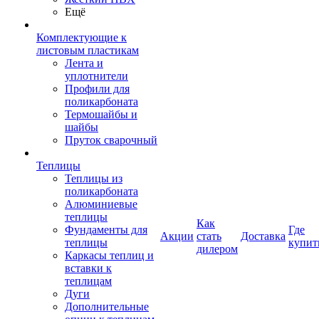
Ещё
Комплектующие к
листовым пластикам
Лента и
уплотнители
Профили для
поликарбоната
Термошайбы и
шайбы
Пруток сварочный
Теплицы
Теплицы из
поликарбоната
Алюминиевые
теплицы
Как
Фундаменты для
Где
Акции
стать
Доставка
теплицы
купит
дилером
Каркасы теплиц и
вставки к
теплицам
Дуги
Дополнительные