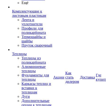
Ещё
Комплектующие к
листовым пластикам
Лента и
уплотнители
Профили для
поликарбоната
Термошайбы и
шайбы
Пруток сварочный
Теплицы
Теплицы из
поликарбоната
Алюминиевые
теплицы
Как
Фундаменты для
Где
Акции
стать
Доставка
теплицы
купит
дилером
Каркасы теплиц и
вставки к
теплицам
Дуги
Дополнительные
опции к теплицам