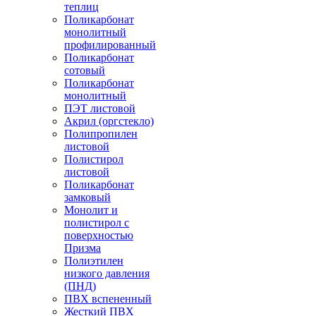
теплиц
Поликарбонат
монолитный
профилированный
Поликарбонат
сотовый
Поликарбонат
монолитный
ПЭТ листовой
Акрил (оргстекло)
Полипропилен
листовой
Полистирол
листовой
Поликарбонат
замковый
Монолит и
полистирол с
поверхностью
Призма
Полиэтилен
низкого давления
(ПНД)
ПВХ вспененный
Жесткий ПВХ