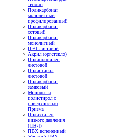
теплиц
Поликарбонат
монолитный
профилированный
Поликарбонат
сотовый
Поликарбонат
монолитный
ПЭТ листовой
Акрил (оргстекло)
Полипропилен
листовой
Полистирол
листовой
Поликарбонат
замковый
Монолит и
полистирол с
поверхностью
Призма
Полиэтилен
низкого давления
(ПНД)
ПВХ вспененный
Жесткий ПВХ