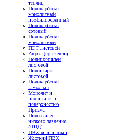
теплиц
Поликарбонат
монолитный
профилированный
Поликарбонат
сотовый
Поликарбонат
монолитный
ПЭТ листовой
Акрил (оргстекло)
Полипропилен
листовой
Полистирол
листовой
Поликарбонат
замковый
Монолит и
полистирол с
поверхностью
Призма
Полиэтилен
низкого давления
(ПНД)
ПВХ вспененный
Жесткий ПВХ