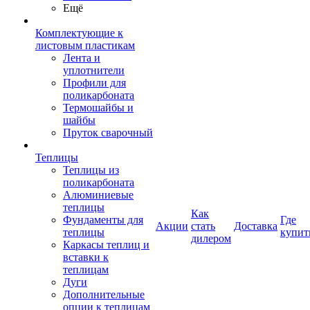
Ещё
Комплектующие к
листовым пластикам
Лента и
уплотнители
Профили для
поликарбоната
Термошайбы и
шайбы
Пруток сварочный
Теплицы
Теплицы из
поликарбоната
Алюминиевые
теплицы
Как
Фундаменты для
Где
Акции
стать
Доставка
теплицы
купит
дилером
Каркасы теплиц и
вставки к
теплицам
Дуги
Дополнительные
опции к теплицам