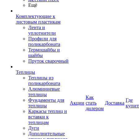
Ещё
Комплектующие к
листовым пластикам
Лента и
уплотнители
Профили для
поликарбоната
Термошайбы и
шайбы
Пруток сварочный
Теплицы
Теплицы из
поликарбоната
Алюминиевые
теплицы
Как
Фундаменты для
Где
Акции
стать
Доставка
теплицы
купит
дилером
Каркасы теплиц и
вставки к
теплицам
Дуги
Дополнительные