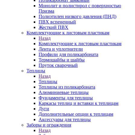
Поликарбонат замковый
Монолит и полистирол с поверхностью
Призма
Полиэтилен низкого давления (ПНД)
ПВХ вспененный
Жесткий ПВХ
Комплектующие к листовым пластикам
Назад
Комплектующие к листовым пластикам
Лента и уплотнители
Профили для поликарбоната
Термошайбы и шайбы
Пруток сварочный
Теплицы
Назад
Теплицы
Теплицы из поликарбоната
Алюминиевые теплицы
Фундаменты для теплицы
Каркасы теплиц и вставки к теплицам
Дуги
Дополнительные опции к теплицам
Аксессуары для теплицы
Заборы и ограждения
Назад