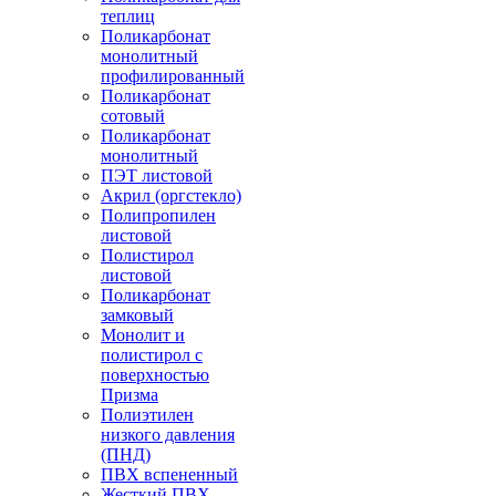
теплиц
Поликарбонат
монолитный
профилированный
Поликарбонат
сотовый
Поликарбонат
монолитный
ПЭТ листовой
Акрил (оргстекло)
Полипропилен
листовой
Полистирол
листовой
Поликарбонат
замковый
Монолит и
полистирол с
поверхностью
Призма
Полиэтилен
низкого давления
(ПНД)
ПВХ вспененный
Жесткий ПВХ