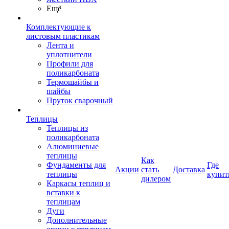
Ещё
Комплектующие к
листовым пластикам
Лента и
уплотнители
Профили для
поликарбоната
Термошайбы и
шайбы
Пруток сварочный
Теплицы
Теплицы из
поликарбоната
Алюминиевые
теплицы
Как
Фундаменты для
Где
Акции
стать
Доставка
теплицы
купит
дилером
Каркасы теплиц и
вставки к
теплицам
Дуги
Дополнительные