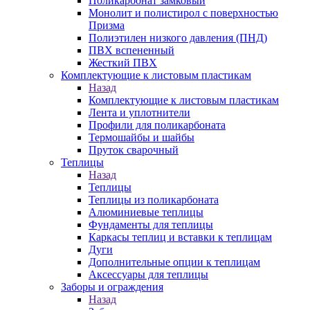
Поликарбонат замковый
Монолит и полистирол с поверхностью
Призма
Полиэтилен низкого давления (ПНД)
ПВХ вспененный
Жесткий ПВХ
Комплектующие к листовым пластикам
Назад
Комплектующие к листовым пластикам
Лента и уплотнители
Профили для поликарбоната
Термошайбы и шайбы
Пруток сварочный
Теплицы
Назад
Теплицы
Теплицы из поликарбоната
Алюминиевые теплицы
Фундаменты для теплицы
Каркасы теплиц и вставки к теплицам
Дуги
Дополнительные опции к теплицам
Аксессуары для теплицы
Заборы и ограждения
Назад