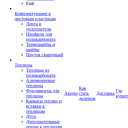
Ещё
Комплектующие к
листовым пластикам
Лента и
уплотнители
Профили для
поликарбоната
Термошайбы и
шайбы
Пруток сварочный
Теплицы
Теплицы из
поликарбоната
Алюминиевые
теплицы
Как
Фундаменты для
Где
Акции
стать
Доставка
теплицы
купит
дилером
Каркасы теплиц и
вставки к
теплицам
Дуги
Дополнительные
опции к теплицам