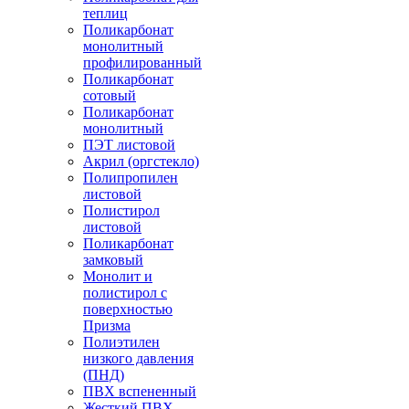
теплиц
Поликарбонат
монолитный
профилированный
Поликарбонат
сотовый
Поликарбонат
монолитный
ПЭТ листовой
Акрил (оргстекло)
Полипропилен
листовой
Полистирол
листовой
Поликарбонат
замковый
Монолит и
полистирол с
поверхностью
Призма
Полиэтилен
низкого давления
(ПНД)
ПВХ вспененный
Жесткий ПВХ