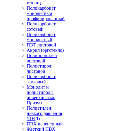
теплиц
Поликарбонат
монолитный
профилированный
Поликарбонат
сотовый
Поликарбонат
монолитный
ПЭТ листовой
Акрил (оргстекло)
Полипропилен
листовой
Полистирол
листовой
Поликарбонат
замковый
Монолит и
полистирол с
поверхностью
Призма
Полиэтилен
низкого давления
(ПНД)
ПВХ вспененный
Жесткий ПВХ