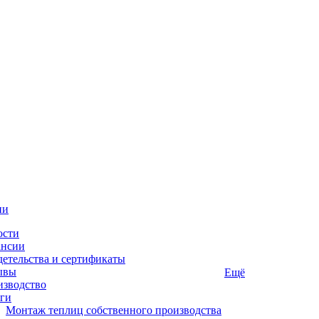
ии
ости
ансии
етельства и сертификаты
ывы
Ещё
изводство
ги
Монтаж теплиц собственного производства