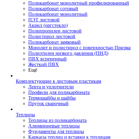
Поликарбонат монолитный профилированный
Поликарбонат сотовый
Поликарбонат монолитный
ПЭТ листовой
Акрил (оргстекло)
Полипропилен листовой
Полистирол листовой
Поликарбонат замковый
Монолит и полистирол с поверхностью Призма
Полиэтилен низкого давления (ПНД)
ПВХ вспененный
Жесткий ПВХ
Ещё
Комплектующие к листовым пластикам
Лента и уплотнители
Профили для поликарбоната
Термошайбы и шайбы
Пруток сварочный
Теплицы
Теплицы из поликарбоната
Алюминиевые теплицы
Фундаменты для теплицы
Каркасы теплиц и вставки к теплицам