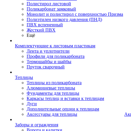
Полистирол листовой
Поликарбонат замковый
Монолит и полистирол с поверхностью Призма
Полиэтилен низкого давления (ПНД)
ПВХ вспененный
Жесткий ПВХ
Ещё
Комплектующие к листовым пластикам
Лента и уплотнители
Профили для поликарбоната
Термошайбы и шайбы
Пруток сварочный
Теплицы
Теплицы из поликарбоната
Алюминиевые теплицы
Фундаменты для теплицы
Каркасы теплиц и вставки к теплицам
Дуги
Дополнительные опции к теплицам
Аксессуары для теплицы
Ак
Заборы и ограждения
Ворота и калитки