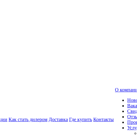
О компан
Нов
Вак
Свид
Отз
ции
Как стать дилером
Доставка
Где купить
Контакты
Про
Услу