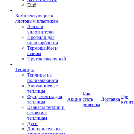
Ещё
Комплектующие к
листовым пластикам
Лента и
уплотнители
Профили для
поликарбоната
Термошайбы и
шайбы
Пруток сварочный
Теплицы
Теплицы из
поликарбоната
Алюминиевые
теплицы
Как
Фундаменты для
Где
Акции
стать
Доставка
теплицы
купит
дилером
Каркасы теплиц и
вставки к
теплицам
Дуги
Дополнительные