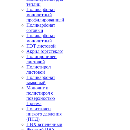
теплиц
Поликарбонат
монолитный
профилированный
Поликарбонат
сотовый
Поликарбонат
монолитный
ПЭТ листовой
Акрил (оргстекло)
Полипропилен
листовой
Полистирол
листовой
Поликарбонат
замковый
Монолит и
полистирол с
поверхностью
Призма
Полиэтилен
низкого давления
(ПНД)
ПВХ вспененный
Жесткий ПВХ