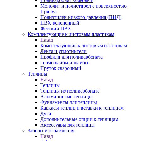
Поликарбонат замковый
Монолит и полистирол с поверхностью
Призма
Полиэтилен низкого давления (ПНД)
ПВХ вспененный
Жесткий ПВХ
Комплектующие к листовым пластикам
Назад
Комплектующие к листовым пластикам
Лента и уплотнители
Профили для поликарбоната
Термошайбы и шайбы
Пруток сварочный
Теплицы
Назад
Теплицы
Теплицы из поликарбоната
Алюминиевые теплицы
Фундаменты для теплицы
Каркасы теплиц и вставки к теплицам
Дуги
Дополнительные опции к теплицам
Аксессуары для теплицы
Заборы и ограждения
Назад