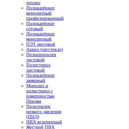
теплиц
Поликарбонат
монолитный
профилированный
Поликарбонат
сотовый
Поликарбонат
монолитный
ПЭТ листовой
Акрил (оргстекло)
Полипропилен
листовой
Полистирол
листовой
Поликарбонат
замковый
Монолит и
полистирол с
поверхностью
Призма
Полиэтилен
низкого давления
(ПНД)
ПВХ вспененный
Жесткий ПВХ