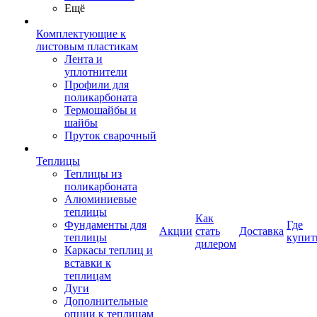
Ещё
Комплектующие к
листовым пластикам
Лента и
уплотнители
Профили для
поликарбоната
Термошайбы и
шайбы
Пруток сварочный
Теплицы
Теплицы из
поликарбоната
Алюминиевые
теплицы
Как
Фундаменты для
Где
Акции
стать
Доставка
теплицы
купит
дилером
Каркасы теплиц и
вставки к
теплицам
Дуги
Дополнительные
опции к теплицам