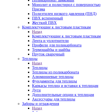
Поликарбонат замковый
Монолит и полистирол с поверхностью
Призма
Полиэтилен низкого давления (ПНД)
ПВХ вспененный
Жесткий ПВХ
Комплектующие к листовым пластикам
Назад
Комплектующие к листовым пластикам
Лента и уплотнители
Профили для поликарбоната
Термошайбы и шайбы
Пруток сварочный
Теплицы
Назад
Теплицы
Теплицы из поликарбоната
Алюминиевые теплицы
Фундаменты для теплицы
Каркасы теплиц и вставки к теплицам
Дуги
Дополнительные опции к теплицам
Аксессуары для теплицы
Заборы и ограждения
Назад