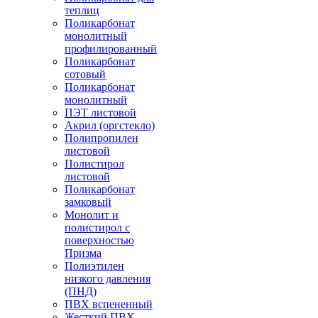
теплиц
Поликарбонат
монолитный
профилированный
Поликарбонат
сотовый
Поликарбонат
монолитный
ПЭТ листовой
Акрил (оргстекло)
Полипропилен
листовой
Полистирол
листовой
Поликарбонат
замковый
Монолит и
полистирол с
поверхностью
Призма
Полиэтилен
низкого давления
(ПНД)
ПВХ вспененный
Жесткий ПВХ