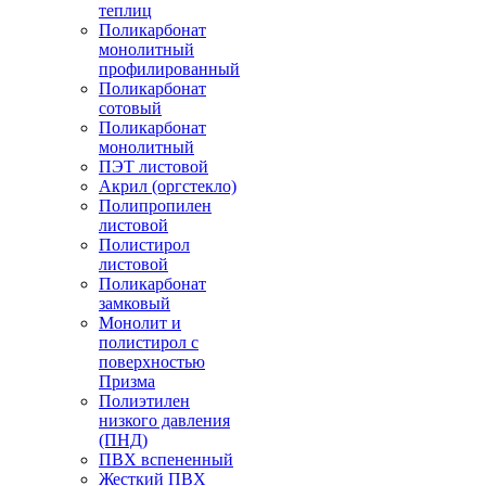
теплиц
Поликарбонат
монолитный
профилированный
Поликарбонат
сотовый
Поликарбонат
монолитный
ПЭТ листовой
Акрил (оргстекло)
Полипропилен
листовой
Полистирол
листовой
Поликарбонат
замковый
Монолит и
полистирол с
поверхностью
Призма
Полиэтилен
низкого давления
(ПНД)
ПВХ вспененный
Жесткий ПВХ