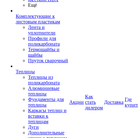
Ещё
Комплектующие к
листовым пластикам
Лента и
уплотнители
Профили для
поликарбоната
Термошайбы и
шайбы
Пруток сварочный
Теплицы
Теплицы из
поликарбоната
Алюминиевые
теплицы
Как
Фундаменты для
Где
Акции
стать
Доставка
теплицы
купит
дилером
Каркасы теплиц и
вставки к
теплицам
Дуги
Дополнительные