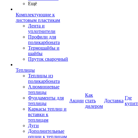
Ещё
Комплектующие к
листовым пластикам
Лента и
уплотнители
Профили для
поликарбоната
Термошайбы и
шайбы
Пруток сварочный
Теплицы
Теплицы из
поликарбоната
Алюминиевые
теплицы
Как
Фундаменты для
Где
Акции
стать
Доставка
теплицы
купит
дилером
Каркасы теплиц и
вставки к
теплицам
Дуги
Дополнительные
опции к теплицам