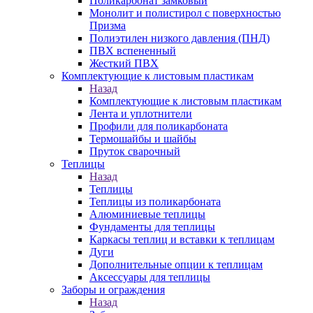
Поликарбонат замковый
Монолит и полистирол с поверхностью
Призма
Полиэтилен низкого давления (ПНД)
ПВХ вспененный
Жесткий ПВХ
Комплектующие к листовым пластикам
Назад
Комплектующие к листовым пластикам
Лента и уплотнители
Профили для поликарбоната
Термошайбы и шайбы
Пруток сварочный
Теплицы
Назад
Теплицы
Теплицы из поликарбоната
Алюминиевые теплицы
Фундаменты для теплицы
Каркасы теплиц и вставки к теплицам
Дуги
Дополнительные опции к теплицам
Аксессуары для теплицы
Заборы и ограждения
Назад