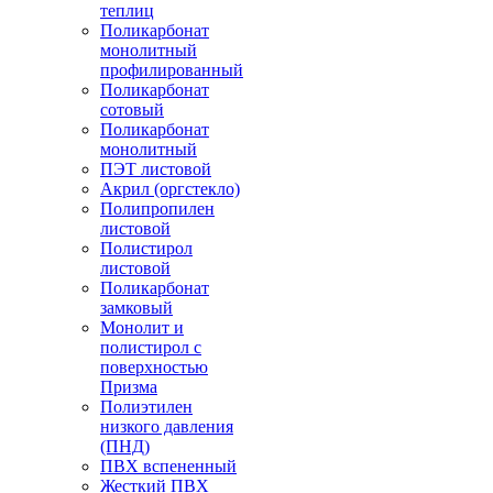
теплиц
Поликарбонат
монолитный
профилированный
Поликарбонат
сотовый
Поликарбонат
монолитный
ПЭТ листовой
Акрил (оргстекло)
Полипропилен
листовой
Полистирол
листовой
Поликарбонат
замковый
Монолит и
полистирол с
поверхностью
Призма
Полиэтилен
низкого давления
(ПНД)
ПВХ вспененный
Жесткий ПВХ