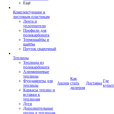
Ещё
Комплектующие к
листовым пластикам
Лента и
уплотнители
Профили для
поликарбоната
Термошайбы и
шайбы
Пруток сварочный
Теплицы
Теплицы из
поликарбоната
Алюминиевые
теплицы
Как
Фундаменты для
Где
Акции
стать
Доставка
теплицы
купит
дилером
Каркасы теплиц и
вставки к
теплицам
Дуги
Дополнительные
опции к теплицам