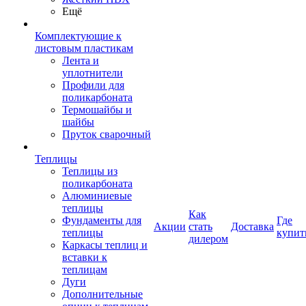
Ещё
Комплектующие к
листовым пластикам
Лента и
уплотнители
Профили для
поликарбоната
Термошайбы и
шайбы
Пруток сварочный
Теплицы
Теплицы из
поликарбоната
Алюминиевые
теплицы
Как
Фундаменты для
Где
Акции
стать
Доставка
теплицы
купит
дилером
Каркасы теплиц и
вставки к
теплицам
Дуги
Дополнительные