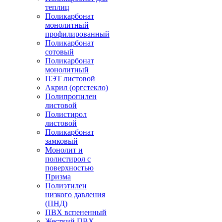
теплиц
Поликарбонат
монолитный
профилированный
Поликарбонат
сотовый
Поликарбонат
монолитный
ПЭТ листовой
Акрил (оргстекло)
Полипропилен
листовой
Полистирол
листовой
Поликарбонат
замковый
Монолит и
полистирол с
поверхностью
Призма
Полиэтилен
низкого давления
(ПНД)
ПВХ вспененный
Жесткий ПВХ